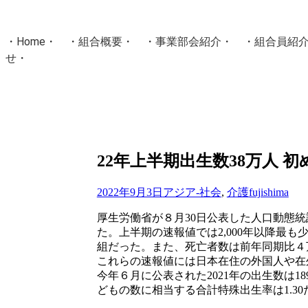
・
Home
・ ・
組合概要
・ ・
事業部会紹介
・ ・
組合員紹
せ
・
・Home・ ・理 念・ ・沿 革・ ・組織図・ ・会
協同組合Masters／
国土交通省・経済産業省・農林水産省・厚生労働省 認可
Masters組合員ログイン
22年上半期出生数38万人 
2022年9月3日
アジア-社会
,
介護
fujishima
厚生労働省が８月30日公表した人口動態統計
た。上半期の速報値では2,000年以降最も少
組だった。また、死亡者数は前年同期比４万8,
これらの速報値には日本在住の外国人や在
今年６月に公表された2021年の出生数は18
どもの数に相当する合計特殊出生率は1.30