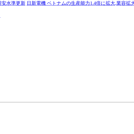
に円安水準更新
日新電機 ベトナムの生産能力1.4倍に拡大,業容拡
る