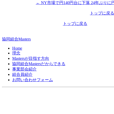
←
NY市場で円140円台に下落 24年ぶり
投
稿
トップに戻
ナ
トップに戻る
ビ
ゲ
協同組合Masters
ー
Home
シ
理念
Mastersが目指す方向
ョ
協同組合Mastersだからできる
ン
事業部会紹介
組合員紹介
お問い合わせフォーム