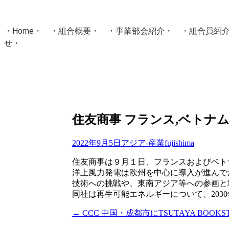
・
Home
・ ・
組合概要
・ ・
事業部会紹介
・ ・
組合員紹
せ
・
・Home・ ・理 念・ ・沿 革・ ・組織図・ ・会
協同組合Masters／
国土交通省・経済産業省・農林水産省・厚生労働省 認可
Masters組合員ログイン
住友商事 フランス,ベトナ
2022年9月5日
アジア-産業
fujishima
住友商事は９月１日、フランスおよびベト
洋上風力発電は欧州を中心に導入が進んで
技術への挑戦や、東南アジア等への参画と
同社は再生可能エネルギーについて、203
←
CCC 中国・成都市にTSUTAYA BOOK
投