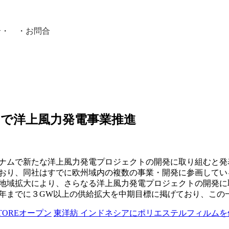
介
・ ・
お問合
員紹介・
ムで洋上風力発電事業推進
ナムで新たな洋上風力発電プロジェクトの開発に取り組むと発
おり、同社はすでに欧州域内の複数の事業・開発に参画してい
地域拡大により、さらなる洋上風力発電プロジェクトの開発に
0年までに３GW以上の供給拡大を中期目標に掲げており、この
STOREオープン
東洋紡 インドネシアにポリエステルフィルム