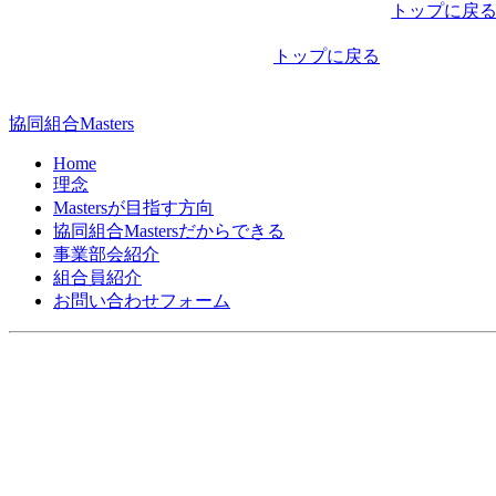
稿
トップに戻
ナ
トップに戻る
ビ
ゲ
協同組合Masters
ー
Home
シ
理念
Mastersが目指す方向
ョ
協同組合Mastersだからできる
ン
事業部会紹介
組合員紹介
お問い合わせフォーム