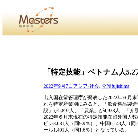
・
Home
・ ・
組合概要
・ ・
事業部会紹介
・ ・
組合員紹
せ
・
・Home・ ・理 念・ ・沿 革・ ・組織図・ ・会
「特定技能」ベトナム人5.2万
協同組合Masters／
国土交通省・経済産業省・農林水産省・厚生労働省 認可
2022年9月7日
アジア-社会
,
介護
fujishima
Masters組合員ログイン
出入国在留管理庁が発表した2022年６月末
れを特定産業別にみると、「飲食料品製造業
設」が5,897人、「農業」が4,938人、「介
2022年６月末現在の特定技能在留外国人数の
ピン8,681人（同9.9％）、中国6,143人（
ール1,401人（同1.6％）となっている。