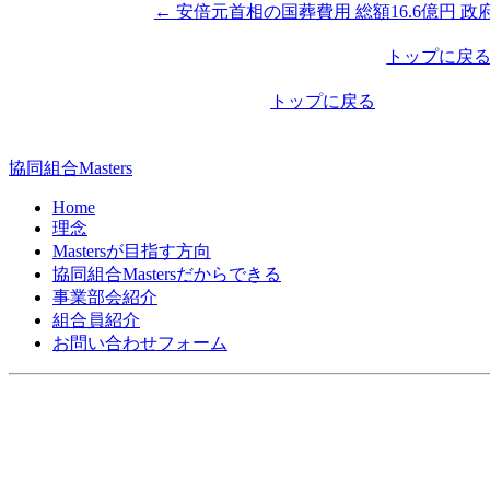
←
安倍元首相の国葬費用 総額16.6億円 政
投
稿
トップに戻
ナ
トップに戻る
ビ
ゲ
協同組合Masters
ー
Home
シ
理念
Mastersが目指す方向
ョ
協同組合Mastersだからできる
ン
事業部会紹介
組合員紹介
お問い合わせフォーム