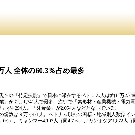
介
・ ・
お問合
員紹介・
人 全体の60.3％占め最多
現在の「特定技能」で日本に滞在するベトナム人は約５万2,748
」が２万1,741人で最多。次いで「素形材・産業機械・電気電子
護」が4,294人、「外食業」が2,054人などとなっている。
総数は８万7,471人。ベトナム以外の国籍・地域別人数はインドネ
同7.0％）、ミャンマー4,107人（同4.7％）、カンボジア1,872人（