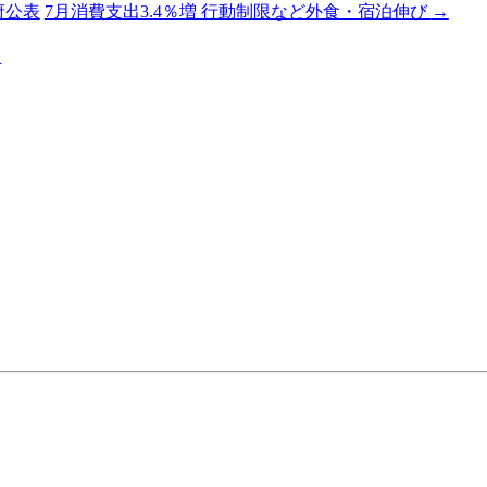
府公表
7月消費支出3.4％増 行動制限など外食・宿泊伸び
→
る