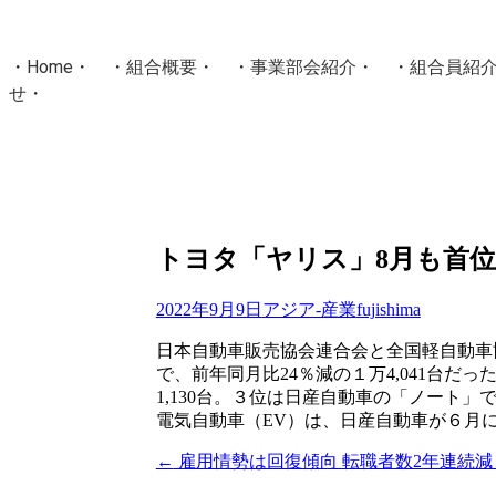
・
Home
・ ・
組合概要
・ ・
事業部会紹介
・ ・
組合員紹
せ
・
・Home・ ・理 念・ ・沿 革・ ・組織図・ ・会
協同組合Masters／
国土交通省・経済産業省・農林水産省・厚生労働省 認可
Masters組合員ログイン
トヨタ「ヤリス」8月も首位 
2022年9月9日
アジア-産業
fujishima
日本自動車販売協会連合会と全国軽自動車
で、前年同月比24％減の１万4,041台だ
1,130台。３位は日産自動車の「ノート」で同
電気自動車（EV）は、日産自動車が６月に発
←
雇用情勢は回復傾向 転職者数2年連続減
投