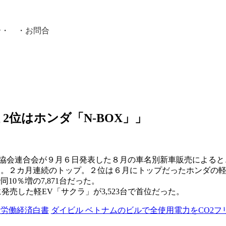
介
・ ・
お問合
員紹介・
2位はホンダ「N-BOX」」
協会連合会が９月６日発表した８月の車名別新車販売によると
った。２カ月連続のトップ。２位は６月にトップだったホンダの軽自
10％増の7,871台だった。
売した軽EV「サクラ」が3,523台で首位だった。
 労働経済白書
ダイビル ベトナムのビルで全使用電力をCO2フ