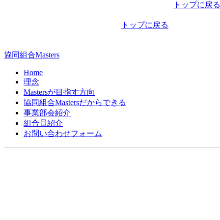
稿
トップに戻
ナ
トップに戻る
ビ
ゲ
協同組合Masters
ー
Home
シ
理念
Mastersが目指す方向
ョ
協同組合Mastersだからできる
ン
事業部会紹介
組合員紹介
お問い合わせフォーム