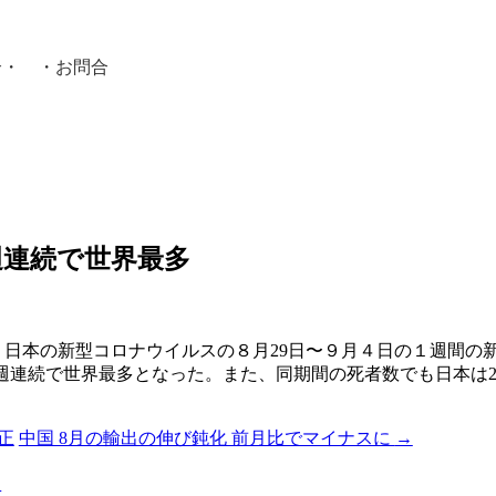
介
・ ・
お問合
員紹介・
週連続で世界最多
、日本の新型コロナウイルスの８月29日〜９月４日の１週間の
７週連続で世界最多となった。また、同期間の死者数でも日本は2,0
修正
中国 8月の輸出の伸び鈍化 前月比でマイナスに
→
る