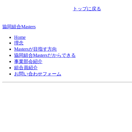
ナ
トップに戻る
ビ
ゲ
協同組合Masters
ー
Home
シ
理念
Mastersが目指す方向
ョ
協同組合Mastersだからできる
ン
事業部会紹介
組合員紹介
お問い合わせフォーム