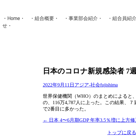
・
Home
・ ・
組合概要
・ ・
事業部会紹介
・ ・
組合員紹
せ
・
・Home・ ・理 念・ ・沿 革・ ・組織図・ ・会
協同組合Masters／
国土交通省・経済産業省・農林水産省・厚生労働省 認可
Masters組合員ログイン
日本のコロナ新規感染者 7
2022年9月11日
アジア-社会
fujishima
世界保健機関（WHO）のまとめによると
の、116万4,787人に上った。この結果、
で2番目に多かった。
←
日本 4〜6月期GDP 年率3.5％増に上方
投
稿
トップに戻