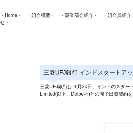
・
Home
・ ・
組合概要
・ ・
事業部会紹介
・ ・
組合員紹介
せ
・
・Home・ ・理 念・ ・沿 革・ ・組織図・ ・会
協同組合Masters／
国土交通省・経済産業省・農林水産省・厚生労働省 認可
三菱UFJ銀行 インドスタートア
Masters組合員ログイン
三菱UFJ銀行は９月20日、インドのスタートアッ
Limited(以下、Dotpe社)との間で
投
稿
ナ