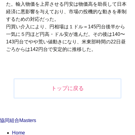
た。輸入物価を上昇させる円安は物価高を助長して日本
経済に悪影響を与えており、市場の投機的な動きを牽制
するための対応だった。
円買い介入により、円相場は１ドル＝145円台後半から
一気に５円ほど円高・ドル安が進んだ。その後は140〜
143円台でやや荒い値動きになり、米東部時間の22日昼
ごろからは142円台で安定的に推移した。
投
稿
ナ
トップに戻る
ビ
ゲ
ー
シ
協同組合Masters
ョ
ン
Home