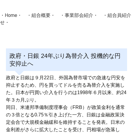
・
Home
・ ・
組合概要
・ ・
事業部会紹介
・ ・
組合員紹介
せ
・
・Home・ ・理 念・ ・沿 革・ ・組織図・ ・会
協同組合Masters／
政府・日銀 24年ぶり為替介入 投機的な円
国土交通省・経済産業省・農林水産省・厚生労働省 認可
安抑止へ
Masters組合員ログイン
政府と日銀は９月22日、外国為替市場での急速な円安を
抑止するため、円を買ってドルを売る為替介入を実施し
た。日本が円買い介入を行うのは1998年６月以来、約24
年３カ月ぶり。
同日、米連邦準備制度理事会（FRB）が政策金利を通常
の３倍となる0.75％引き上げた一方、日銀は金融政策決
定会合で大規模金融緩和を維持することを発表。日米の
金利差がさらに拡大したことを受け、円相場が急落し