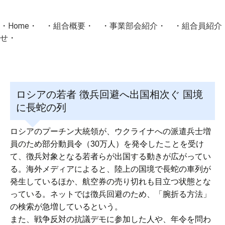
・
Home
・ ・
組合概要
・ ・
事業部会紹介
・ ・
組合員紹介
せ
・
・Home・ ・理 念・ ・沿 革・ ・組織図・ ・会
協同組合Masters／
ロシアの若者 徴兵回避へ出国相次ぐ 国境
国土交通省・経済産業省・農林水産省・厚生労働省 認可
に長蛇の列
Masters組合員ログイン
ロシアのプーチン大統領が、ウクライナへの派遣兵士増
員のため部分動員令（30万人）を発令したことを受け
て、徴兵対象となる若者らが出国する動きが広がってい
る。海外メディアによると、陸上の国境で長蛇の車列が
発生しているほか、航空券の売り切れも目立つ状態とな
っている。ネットでは徴兵回避のため、「腕折る方法」
の検索が急増しているという。
また、戦争反対の抗議デモに参加した人や、年令を問わ