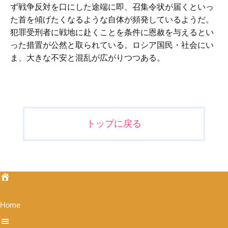
ず戦争反対を口にした途端に即、召集令状が届くといっ
た首を傾げたくなるような自体が頻発しているようだ。
犯罪受刑者に戦地に赴くことを条件に恩赦を与えるとい
った措置が公然と取られている。ロシア国民・社会にい
ま、大きな不安と混乱が広がりつつある。
投
稿
ナ
トップに戻る
ビ
ゲ
ー
シ
ョ
ン
Home