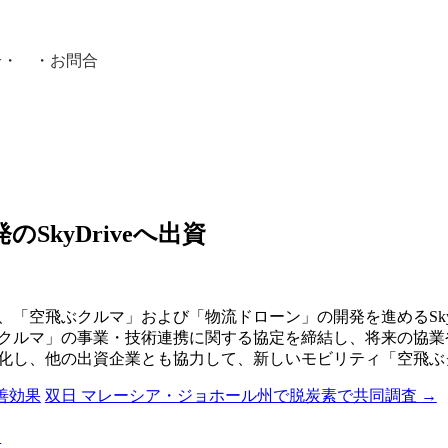
介
・ ・
お問合
員紹介・
SkyDriveへ出資
、「空飛ぶクルマ」および「物流ドローン」の開発を進めるSky
飛ぶクルマ」の事業・技術連携に関する協定を締結し、将来の協
化し、他の出資企業とも協力して、新しいモビリティ「空飛ぶ
善効果
双日 マレーシア・ジョホール州で脱炭素で共同調査
→
る