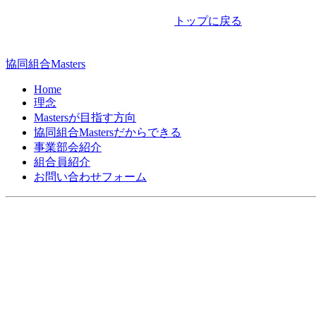
ナ
トップに戻る
ビ
ゲ
協同組合Masters
ー
Home
シ
理念
Mastersが目指す方向
ョ
協同組合Mastersだからできる
ン
事業部会紹介
組合員紹介
お問い合わせフォーム