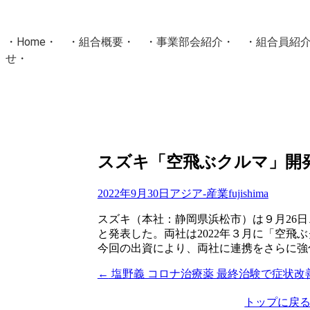
・
Home
・ ・
組合概要
・ ・
事業部会紹介
・ ・
組合員紹
せ
・
・Home・ ・理 念・ ・沿 革・ ・組織図・ ・会
協同組合Masters／
国土交通省・経済産業省・農林水産省・厚生労働省 認可
Masters組合員ログイン
スズキ「空飛ぶクルマ」開発の
2022年9月30日
アジア-産業
fujishima
スズキ（本社：静岡県浜松市）は９月26日
と発表した。両社は2022年３月に「空
今回の出資により、両社に連携をさらに強
←
塩野義 コロナ治療薬 最終治験で症状改
投
稿
トップに戻