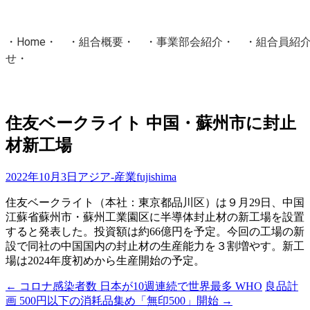
・
Home
・ ・
組合概要
・ ・
事業部会紹介
・ ・
組合員紹
せ
・
・Home・ ・理 念・ ・沿 革・ ・組織図・ ・会
協同組合Masters／
住友ベークライト 中国・蘇州市に封止
国土交通省・経済産業省・農林水産省・厚生労働省 認可
材新工場
Masters組合員ログイン
2022年10月3日
アジア-産業
fujishima
住友ベークライト（本社：東京都品川区）は９月29日、中国
江蘇省蘇州市・蘇州工業園区に半導体封止材の新工場を設置
すると発表した。投資額は約66億円を予定。今回の工場の新
設で同社の中国国内の封止材の生産能力を３割増やす。新工
場は2024年度初めから生産開始の予定。
←
コロナ感染者数 日本が10週連続で世界最多 WHO
良品計
投
画 500円以下の消耗品集め「無印500」開始
→