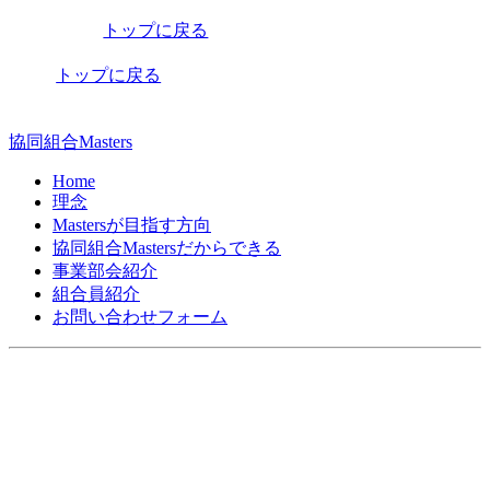
稿
トップに戻る
ナ
ビ
トップに戻る
ゲ
ー
協同組合Masters
シ
Home
理念
ョ
Mastersが目指す方向
ン
協同組合Mastersだからできる
事業部会紹介
組合員紹介
お問い合わせフォーム