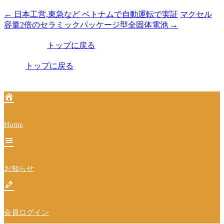
←
日本工営,東急など ベトナムで自動運転で実証
マクセル
投
容量2倍のセラミックパッケージ型全固体電池
→
稿
トップに戻る
ナ
ビ
トップに戻る
ゲ
ー
シ
Home
ョ
ン
お知らせ
会員ログイン