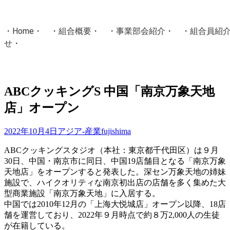
・
Home
・ ・
組合概要
・ ・
事業部会紹介
・ ・
組合員紹
せ
・
・Home・ ・理 念・ ・沿 革・ ・組織図・ ・会
協同組合Masters／
ABCクッキングS 中国「南京万象天地
国土交通省・経済産業省・農林水産省・厚生労働省 認可
店」オープン
Masters組合員ログイン
2022年10月4日
アジア-産業
fujishima
ABCクッキングスタジオ（本社：東京都千代田区）は９月
30日、中国・南京市に同日、中国19店舗目となる「南京万象
天地店」をオープンすると発表した。深セン万象天地の姉妹
施設で、ハイクオリティな南京初出店の店舗を多く集めた大
型商業施設「南京万象天地」に入居する。
中国では2010年12月の「上海大悦城店」オープン以降、18店
舗を運営しており、2022年９月時点で約８万2,000人の生徒
が在籍している。