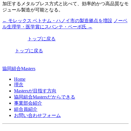
加圧するメタルプレス方式と比べて、効率的かつ高品質なモ
ジュール製造が可能となる。
←
モレックス ベトナム・ハノイ市の製造拠点を増設
ノーベ
投
ル生理学・医学賞にスバンテ・ペーボ氏
→
稿
トップに戻る
ナ
ビ
トップに戻る
ゲ
ー
協同組合Masters
シ
Home
理念
ョ
Mastersが目指す方向
ン
協同組合Mastersだからできる
事業部会紹介
組合員紹介
お問い合わせフォーム