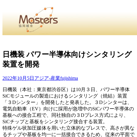
・
Home
・ ・
組合概要
・ ・
事業部会紹介
・ ・
組合員紹
せ
・
日機装 パワー半導体向けシンタリング
装置を開発
・Home・ ・理 念・ ・沿 革・ ・組織図・ ・会
協同組合Masters／
2022年10月5日
アジア-産業
fujishima
国土交通省・経済産業省・農林水産省・厚生労働省 認可
日機装（本社：東京都渋谷区）は10月３日、パワー半導体
SiCモジュールの製造におけるシンタリング（焼結）装置
Masters組合員ログイン
「３Dシンター」を開発したと発表した。３Dシンターは、
電気自動車（EV）向けに採用が急増中のSiCパワー半導体の
基板への接合工程で、同社独自の３Dプレス方式により、
SiCチップと基板をシンタリング接合する装置。
特殊ゲル状加圧媒体を用いた立体的なプレスで、高さが異な
るチップや基板を均一に一括接合できるため、従来の平面で