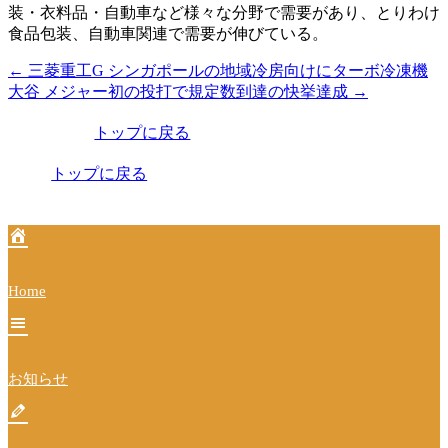
装・衣料品・自動車など様々な分野で需要があり、とりわけ
食品包装、自動車関連で需要が伸びている。
←
三菱重工G シンガポールの地域冷房向けにターボ冷凍機
投
大谷 メジャー初の投打で規定数到達の快挙達成
→
稿
トップに戻る
ナ
ビ
トップに戻る
ゲ
ー
シ
Home
ョ
ン
お知らせ