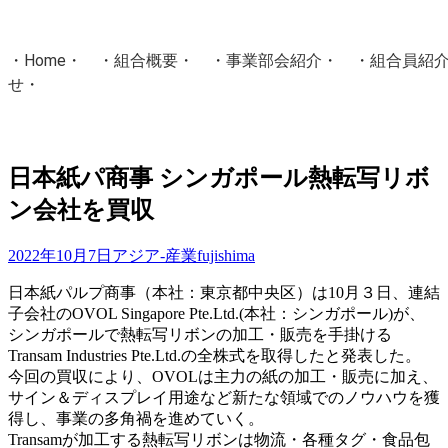
・
Home
・ ・
組合概要
・ ・
事業部会紹介
・ ・
組合員紹
せ
・
・Home・ ・理 念・ ・沿 革・ ・組織図・ ・会
協同組合Masters／
日本紙パ商事 シンガポール熱転写リボ
国土交通省・経済産業省・農林水産省・厚生労働省 認可
ン会社を買収
Masters組合員ログイン
2022年10月7日
アジア-産業
fujishima
日本紙パルプ商事（本社：東京都中央区）は10月３日、連結
子会社のOVOL Singapore Pte.Ltd.(本社：シンガポール)が、
シンガポールで熱転写リボンの加工・販売を手掛ける
Transam Industries Pte.Ltd.の全株式を取得したと発表した。
今回の買収により、OVOLは主力の紙の加工・販売に加え、
サイン＆ディスプレイ用途など新たな領域でのノウハウを獲
得し、事業の多角禍を進めていく。
Transamが加工する熱転写リボンは物流・各種タグ・食品包