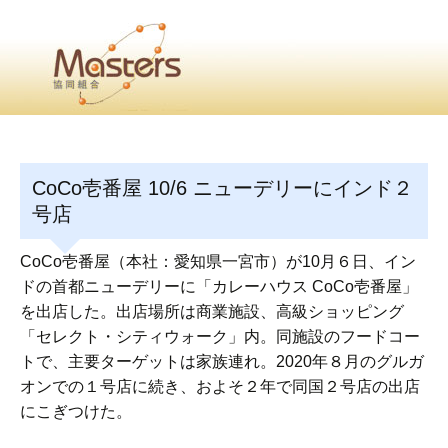
・
Home
・ ・
組合概要
・ ・
事業部会紹介
・ ・
組合員紹介
せ
・
CoCo壱番屋 10/6 ニューデリーにインド２
・Home・ ・理 念・ ・沿 革・ ・組織図・ ・会
号店
協同組合Masters／
CoCo壱番屋（本社：愛知県一宮市）が10月６日、イン
国土交通省・経済産業省・農林水産省・厚生労働省 認可
ドの首都ニューデリーに「カレーハウス CoCo壱番屋」
を出店した。出店場所は商業施設、高級ショッピング
Masters組合員ログイン
「セレクト・シティウォーク」内。同施設のフードコー
トで、主要ターゲットは家族連れ。2020年８月のグルガ
オンでの１号店に続き、およそ２年で同国２号店の出店
にこぎつけた。