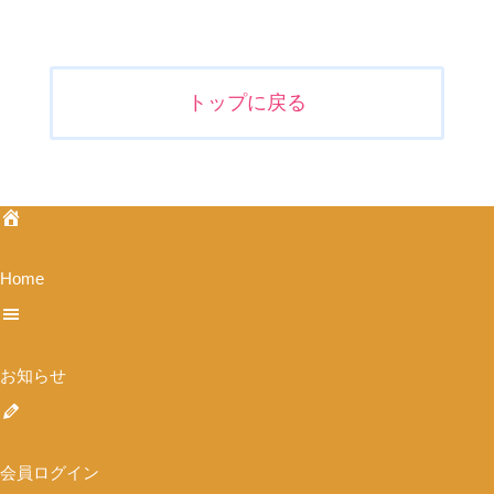
投
稿
ナ
トップに戻る
ビ
ゲ
ー
シ
ョ
ン
Home
お知らせ
会員ログイン