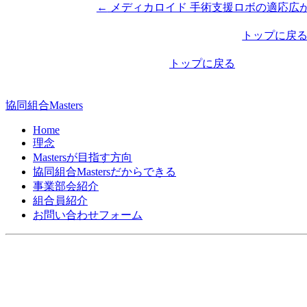
←
メディカロイド 手術支援ロボの適応広
投
稿
トップに戻
ナ
トップに戻る
ビ
ゲ
協同組合Masters
ー
Home
シ
理念
Mastersが目指す方向
ョ
協同組合Mastersだからできる
ン
事業部会紹介
組合員紹介
お問い合わせフォーム