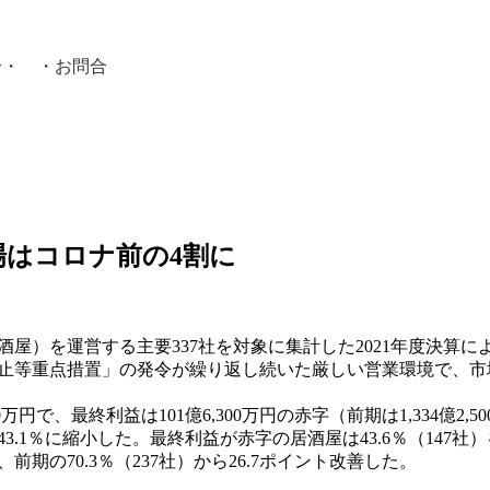
介
・ ・
お問合
員紹介・
市場はコロナ前の4割に
屋）を運営する主要337社を対象に集計した2021年度決算によ
止等重点措置」の発令が繰り返し続いた厳しい営業環境で、市
900万円で、最終利益は101億6,300万円の赤字（前期は1,334
43.1％に縮小した。最終利益が赤字の居酒屋は43.6％（14
期の70.3％（237社）から26.7ポイント改善した。