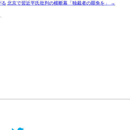
がる
北京で習近平氏批判の横断幕「独裁者の罷免を」
→
る