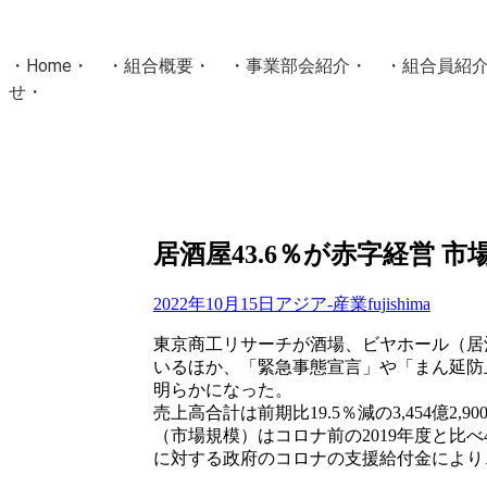
・
Home
・ ・
組合概要
・ ・
事業部会紹介
・ ・
組合員紹
せ
・
・Home・ ・理 念・ ・沿 革・ ・組織図・ ・会
協同組合Masters／
国土交通省・経済産業省・農林水産省・厚生労働省 認可
Masters組合員ログイン
居酒屋43.6％が赤字経営 
2022年10月15日
アジア-産業
fujishima
東京商工リサーチが酒場、ビヤホール（居酒
いるほか、「緊急事態宣言」や「まん延防
明らかになった。
売上高合計は前期比19.5％減の3,454億2,
（市場規模）はコロナ前の2019年度と比べ
に対する政府のコロナの支援給付金により、前