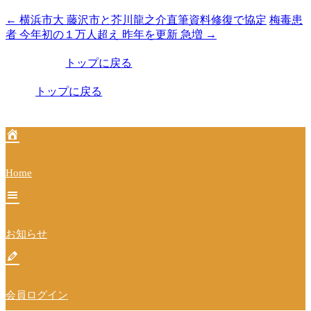
←
横浜市大 藤沢市と芥川龍之介直筆資料修復で協定
梅毒患
投
者 今年初の１万人超え 昨年を更新 急増
→
稿
トップに戻る
ナ
ビ
トップに戻る
ゲ
ー
シ
Home
ョ
ン
お知らせ
会員ログイン