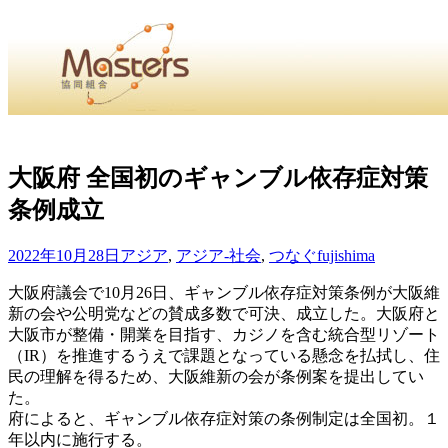
・
Home
・ ・
組合概要
・ ・
事業部会紹介
・ ・
組合員紹
せ
・
大阪府 全国初のギャンブル依存症対策
条例成立
・Home・ ・理 念・ ・沿 革・ ・組織図・ ・会
協同組合Masters／
2022年10月28日
アジア
,
アジア-社会
,
つなぐ
fujishima
国土交通省・経済産業省・農林水産省・厚生労働省 認可
大阪府議会で10月26日、ギャンブル依存症対策条例が大阪維
新の会や公明党などの賛成多数で可決、成立した。大阪府と
Masters組合員ログイン
大阪市が整備・開業を目指す、カジノを含む統合型リゾート
（IR）を推進するうえで課題となっている懸念を払拭し、住
民の理解を得るため、大阪維新の会が条例案を提出してい
た。
府によると、ギャンブル依存症対策の条例制定は全国初。１
年以内に施行する。