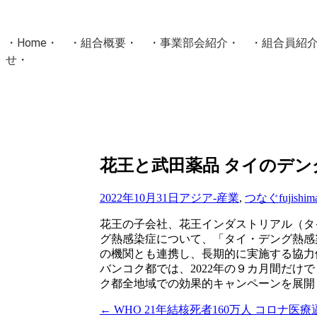
・
Home
・ ・
組合概要
・ ・
事業部会紹介
・ ・
組合員紹
せ
・
・Home・ ・理 念・ ・沿 革・ ・組織図・ ・会
協同組合Masters／
国土交通省・経済産業省・農林水産省・厚生労働省 認可
Masters組合員ログイン
花王と武田薬品 タイのデン
2022年10月31日
アジア-産業
,
つなぐ
fujishim
花王の子会社、花王インダストリアル（タ
グ熱感染症について、「タイ・デング熱感
の機関とも連携し、長期的に実施する協力
バンコク都では、2022年の９カ月間だけ
ク都全地域での効果的キャンペーンを展開
←
WHO 21年結核死者160万人 コロナ医
投