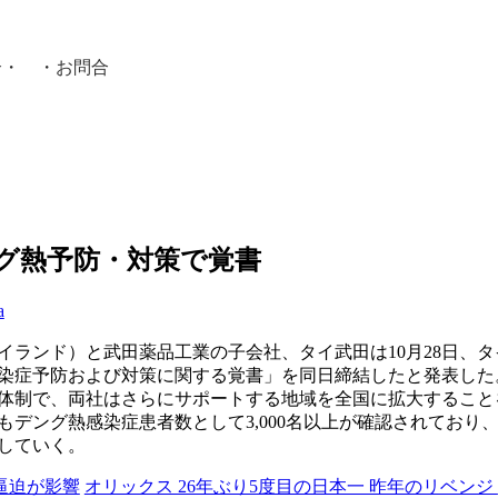
介
・ ・
お問合
員紹介・
グ熱予防・対策で覚書
a
イランド）と武田薬品工業の子会社、タイ武田は10月28日、
染症予防および対策に関する覚書」を同日締結したと発表した
体制で、両社はさらにサポートする地域を全国に拡大すること
でもデング熱感染症患者数として3,000名以上が確認されてお
していく。
療逼迫が影響
オリックス 26年ぶり5度目の日本一 昨年のリベンジ