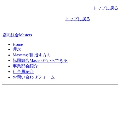
稿
トップに戻
ナ
トップに戻る
ビ
ゲ
協同組合Masters
ー
Home
シ
理念
Mastersが目指す方向
ョ
協同組合Mastersだからできる
ン
事業部会紹介
組合員紹介
お問い合わせフォーム