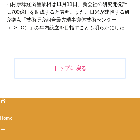
西村康稔経済産業相は11月11日、新会社の研究開発計画
に700億円を助成すると表明。また、日米が連携する研
究拠点「技術研究組合最先端半導体技術センター
（LSTC）」の年内設立を目指すことも明らかにした。
投
稿
ナ
トップに戻る
ビ
ゲ
ー
シ
ョ
ン
Home