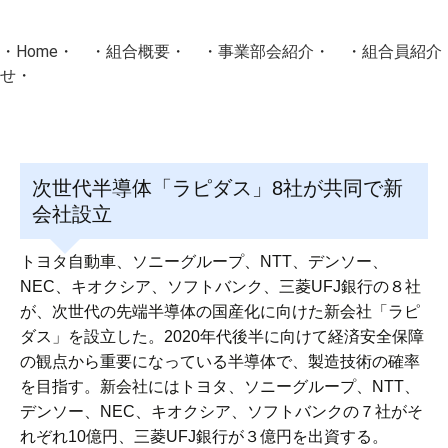
・
Home
・ ・
組合概要
・ ・
事業部会紹介
・ ・
組合員紹介
せ
・
・Home・ ・理 念・ ・沿 革・ ・組織図・ ・会
協同組合Masters／
次世代半導体「ラピダス」8社が共同で新
国土交通省・経済産業省・農林水産省・厚生労働省 認可
会社設立
Masters組合員ログイン
トヨタ自動車、ソニーグループ、NTT、デンソー、
NEC、キオクシア、ソフトバンク、三菱UFJ銀行の８社
が、次世代の先端半導体の国産化に向けた新会社「ラピ
ダス」を設立した。2020年代後半に向けて経済安全保障
の観点から重要になっている半導体で、製造技術の確率
を目指す。新会社にはトヨタ、ソニーグループ、NTT、
デンソー、NEC、キオクシア、ソフトバンクの７社がそ
れぞれ10億円、三菱UFJ銀行が３億円を出資する。