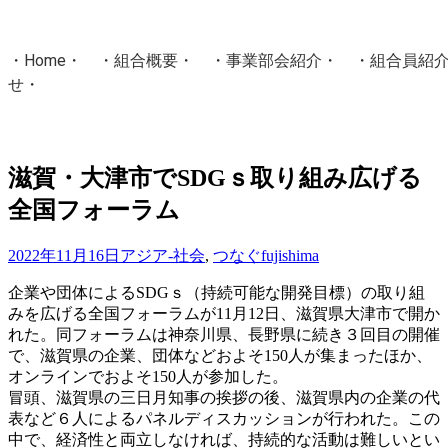
・
Home
・ ・
組合概要
・ ・
事業部会紹介
・ ・
組合員紹
せ
・
・Home・ ・理 念・ ・沿 革・ ・組織図・ ・会
協同組合Masters／
滋賀・大津市でSDGｓ取り組み広げる
国土交通省・経済産業省・農林水産省・厚生労働省 認可
全国フォーラム
Masters組合員ログイン
2022年11月16日
アジア-社会
,
つなぐ
fujishima
企業や団体によるSDGｓ（持続可能な開発目標）の取り組
みを広げる全国フォーラムが11月12日、滋賀県大津市で開か
れた。同フォーラムは神奈川県、長野県に続き３回目の開催
で、滋賀県の企業、団体などおよそ150人が集まったほか、
オンラインでおよそ150人が参加した。
冒頭、滋賀県の三日月知事の挨拶の後、滋賀県内の企業の代
表など６人によるパネルディスカッションが行われた。この
中で、経済性と両立しなければ、持続的な活動は難しいとい