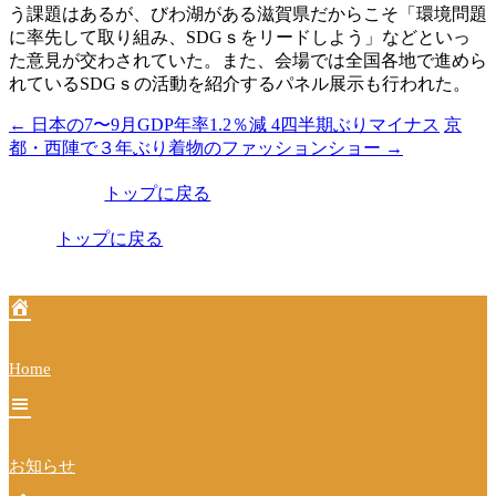
う課題はあるが、びわ湖がある滋賀県だからこそ「環境問題
に率先して取り組み、SDGｓをリードしよう」などといっ
た意見が交わされていた。また、会場では全国各地で進めら
れているSDGｓの活動を紹介するパネル展示も行われた。
←
日本の7〜9月GDP年率1.2％減 4四半期ぶりマイナス
京
投
都・西陣で３年ぶり着物のファッションショー
→
稿
トップに戻る
ナ
ビ
トップに戻る
ゲ
ー
シ
Home
ョ
ン
お知らせ