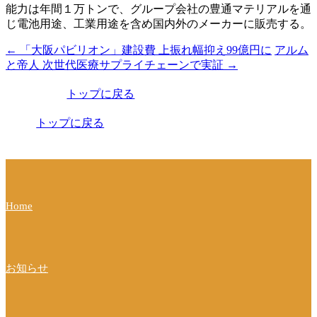
能力は年間１万トンで、グループ会社の豊通マテリアルを通
じ電池用途、工業用途を含め国内外のメーカーに販売する。
←
「大阪パビリオン」建設費 上振れ幅抑え99億円に
アルム
投
と帝人 次世代医療サプライチェーンで実証
→
稿
トップに戻る
ナ
ビ
トップに戻る
ゲ
ー
シ
Home
ョ
ン
お知らせ