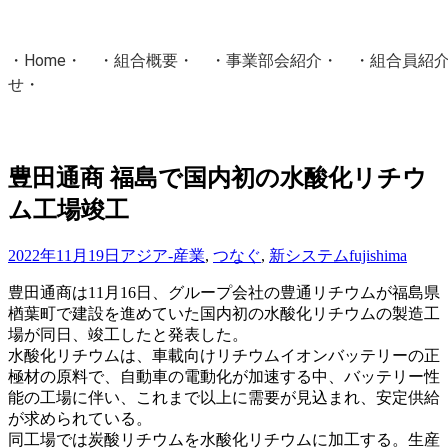
・
Home
・ ・
組合概要
・ ・
事業部会紹介
・ ・
組合員紹
せ
・
・Home・ ・理 念・ ・沿 革・ ・組織図・ ・会
協同組合Masters／
豊田通商 福島で国内初の水酸化リチウ
国土交通省・経済産業省・農林水産省・厚生労働省 認可
ム工場竣工
Masters組合員ログイン
2022年11月19日
アジア-産業
,
つなぐ
,
新システム
fujishima
豊田通商は11月16日、グループ会社の豊通リチウムが福島県
楢葉町で建設を進めていた国内初の水酸化リチウムの製造工
場が同日、竣工したと発表した。
水酸化リチウムは、車載向けリチウムイオンバッテリーの正
極材の原料で、自動車の電動化が加速する中、バッテリー性
能の工場に伴い、これまで以上に需要が見込まれ、安定供給
が求められている。
同工場では炭酸リチウムを水酸化リチウムに加工する。生産