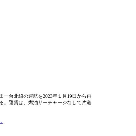
ー台北線の運航を2023年１月19日から再
始する。運賃は、燃油サーチャージなしで片道
→