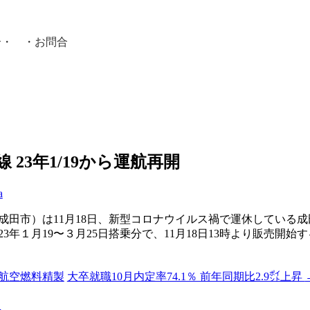
介
・ ・
お問合
員紹介・
23年1/19から運航再開
a
田市）は11月18日、新型コロナウイルス禍で運休している成田
3年１月19〜３月25日搭乗分で、11月18日13時より販売開
ら航空燃料精製
大卒就職10月内定率74.1％ 前年同期比2.9㌽上昇
る