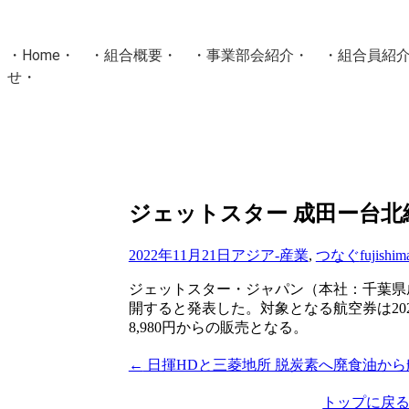
・
Home
・ ・
組合概要
・ ・
事業部会紹介
・ ・
組合員紹
せ
・
・Home・ ・理 念・ ・沿 革・ ・組織図・ ・会
協同組合Masters／
国土交通省・経済産業省・農林水産省・厚生労働省 認可
Masters組合員ログイン
ジェットスター 成田ー台北線 
2022年11月21日
アジア-産業
,
つなぐ
fujishim
ジェットスター・ジャパン（本社：千葉県成
開すると発表した。対象となる航空券は202
8,980円からの販売となる。
投
←
日揮HDと三菱地所 脱炭素へ廃食油か
稿
トップに戻