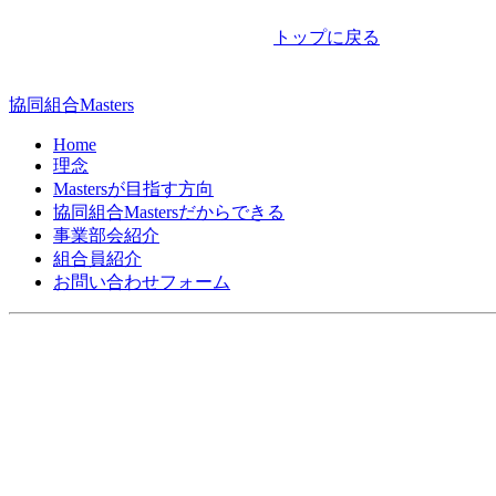
ナ
トップに戻る
ビ
ゲ
協同組合Masters
ー
Home
シ
理念
Mastersが目指す方向
ョ
協同組合Mastersだからできる
ン
事業部会紹介
組合員紹介
お問い合わせフォーム