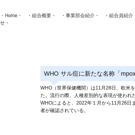
・
Home
・ ・
組合概要
・ ・
事業部会紹介
・ ・
組合員紹介
せ
・
・Home・ ・理 念・ ・沿 革・ ・組織図・ ・会
協同組合Masters／
国土交通省・経済産業省・農林水産省・厚生労働省 認可
WHO サル痘に新たな名称「mpo
Masters組合員ログイン
WHO（世界保健機関）は11月28日、欧米を
た。流行の際、人種差別的な表現が使われ
WHOによると、2022年１月から11月26
者が確認されている。
投