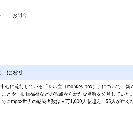
・ ・
お問合
員紹介・
x」に変更
中心に流行している「サル痘（monkey pox）」について、
たことや、動物福祉などの観点から新たな名称を公募していた
日までにmpox世界の感染者数は８万1,000人を超え、55人