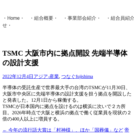
・
Home
・ ・
組合概要
・ ・
事業部会紹介
・ ・
組合員紹
せ
・
・Home・ ・理 念・ ・沿 革・ ・組織図・ ・会
協同組合Masters／
TSMC 大阪市内に拠点開設 先端半導体
国土交通省・経済産業省・農林水産省・厚生労働省 認可
の設計支援
Masters組合員ログイン
2022年12月4日
アジア-産業
,
つなぐ
fujishima
半導体の受託生産で世界最大手の台湾のTSMCが11月30日、
大阪市中央区に先端半導体の設計支援を担う拠点を開設した
と発表した。12月1日から稼働する。
TSMCが日本国内に拠点を設けるのは横浜に次いで２カ所
目。2026年時点で大阪と横浜の拠点で働く従業員を現状の２
倍の400人以上に増員する。
←
今年の流行語大賞は「村神様」、ほか「国葬儀」など
帝
投