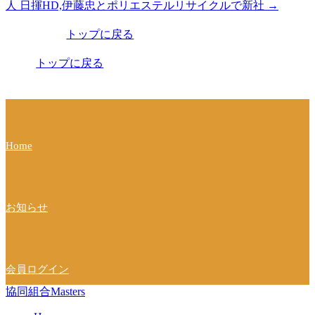
人 日揮HD,伊藤忠とポリエステルリサイクルで新社
→
稿
トップに戻る
ナ
ビ
トップに戻る
ゲ
ー
シ
Home
ョ
ン
お知らせ
会員ログイン
協同組合Masters