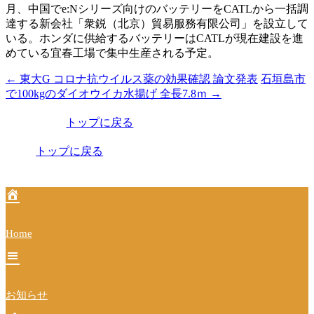
月、中国でe:Nシリーズ向けのバッテリーをCATLから一括調
達する新会社「衆鋭（北京）貿易服務有限公司」を設立して
いる。ホンダに供給するバッテリーはCATLが現在建設を進
めている宜春工場で集中生産される予定。
←
東大G コロナ抗ウイルス薬の効果確認 論文発表
石垣島市
投
で100kgのダイオウイカ水揚げ 全長7.8ｍ
→
稿
トップに戻る
ナ
ビ
トップに戻る
ゲ
ー
シ
Home
ョ
ン
お知らせ