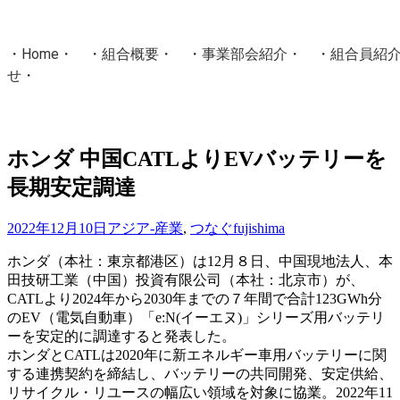
・
Home
・ ・
組合概要
・ ・
事業部会紹介
・ ・
組合員紹
せ
・
・Home・ ・理 念・ ・沿 革・ ・組織図・ ・会
協同組合Masters／
ホンダ 中国CATLよりEVバッテリーを
国土交通省・経済産業省・農林水産省・厚生労働省 認可
長期安定調達
Masters組合員ログイン
2022年12月10日
アジア-産業
,
つなぐ
fujishima
ホンダ（本社：東京都港区）は12月８日、中国現地法人、本
田技研工業（中国）投資有限公司（本社：北京市）が、
CATLより2024年から2030年までの７年間で合計123GWh分
のEV（電気自動車）「e:N(イーエヌ)」シリーズ用バッテリ
ーを安定的に調達すると発表した。
ホンダとCATLは2020年に新エネルギー車用バッテリーに関
する連携契約を締結し、バッテリーの共同開発、安定供給、
リサイクル・リユースの幅広い領域を対象に協業。2022年11