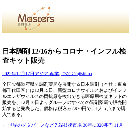
・
Home
・ ・
組合概要
・ ・
事業部会紹介
・ ・
組合員紹
せ
・
日本調剤 12/16からコロナ・インフル検
査キット販売
・Home・ ・理 念・ ・沿 革・ ・組織図・ ・会
協同組合Masters／
2022年12月17日
アジア-産業
,
つなぐ
fujishima
国土交通省・経済産業省・農林水産省・厚生労働省 認可
全国47都道府県で調剤薬局を展開する日本調剤（本社：東京
都千代田区）は12月15日、新型コロナウイルスおよびインフ
Masters組合員ログイン
ルエンザウイルスの両抗原を検出できる医療用検査キットの
販売を、12月16日よりグループのすべての調剤薬局で販売開
始すると発表した。価格は税込み2,970円で、1人５点まで購
入できる。
←
世界のメタバースなど先端技術市場 30年に320兆円
11月
投