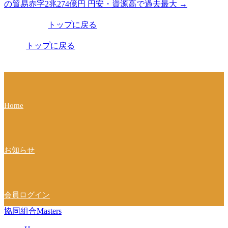
の貿易赤字2兆274億円 円安・資源高で過去最大
→
稿
トップに戻る
ナ
ビ
トップに戻る
ゲ
ー
シ
Home
ョ
ン
お知らせ
会員ログイン
協同組合Masters