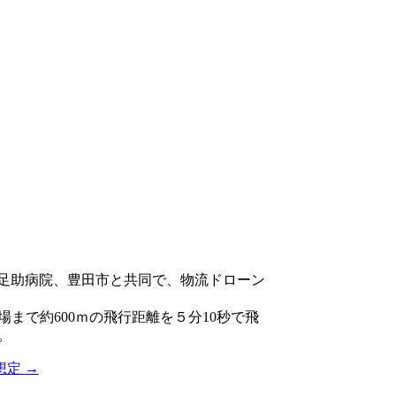
生連足助病院、豊田市と共同で、物流ドローン
場まで約600ｍの飛行距離を５分10秒で飛
。
ス想定
→