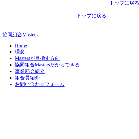
稿
トップに戻
ナ
トップに戻る
ビ
ゲ
協同組合Masters
ー
Home
シ
理念
Mastersが目指す方向
ョ
協同組合Mastersだからできる
ン
事業部会紹介
組合員紹介
お問い合わせフォーム