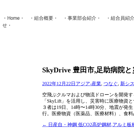
・
Home
・ ・
組合概要
・ ・
事業部会紹介
・ ・
組合員紹
せ
・
・Home・ ・理 念・ ・沿 革・ ・組織図・ ・会
協同組合Masters／
国土交通省・経済産業省・農林水産省・厚生労働省 認可
Masters組合員ログイン
SkyDrive 豊田市,足
2022年12月22日
アジア-産業
,
つなぐ
,
新シ
空飛ぶクルマおよび物流ドローンを開発するS
「SkyLift」を活用し、災害時に医療
３者は19日、14時〜14時30分、地震が
行。医療物資（医薬品、医療材料）、食料品
←
日産自・神鋼 低CO2高炉鋼材,アルミ
投