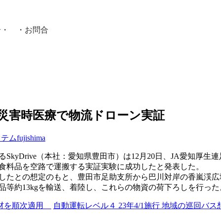
介
・ ・
お問合
員紹介・
助病院と災害時医療で物流ドローン実証
ステム
fujishima
kyDrive（本社：愛知県豊田市）は12月20日、JA愛知厚
物資と食料品を空路で運搬する実証実験に成功したと発表した。
発生したとの想定のもと、豊田市足助支所から巴川対岸の香嵐渓広
等約13kgを輸送、着陸し、これらの物資の荷下ろしを行った
板材を順次適用
自動運転レベル４ 23年4/1施行 地域の巡回バ