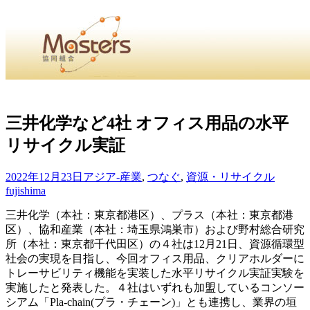
・
Home
・ ・
組合概要
・ ・
事業部会紹介
・ ・
組合員紹
せ
・
三井化学など4社 オフィス用品の水平
リサイクル実証
・Home・ ・理 念・ ・沿 革・ ・組織図・ ・会
協同組合Masters／
2022年12月23日
アジア-産業
,
つなぐ
,
資源・リサイクル
国土交通省・経済産業省・農林水産省・厚生労働省 認可
fujishima
三井化学（本社：東京都港区）、プラス（本社：東京都港
Masters組合員ログイン
区）、協和産業（本社：埼玉県鴻巣市）および野村総合研究
所（本社：東京都千代田区）の４社は12月21日、資源循環型
社会の実現を目指し、今回オフィス用品、クリアホルダーに
トレーサビリティ機能を実装した水平リサイクル実証実験を
実施したと発表した。４社はいずれも加盟しているコンソー
シアム「Pla-chain(プラ・チェーン)」とも連携し、業界の垣