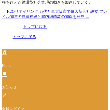
根を超えた循環型社会実現の動きを加速していく。
←
H2Oリテイリング 万代と東大阪市で輸入新会社設立
フレ
投
イル関与の自律神経と腸内細菌叢の関係を発見
→
稿
トップに戻る
ナ
ビ
トップに戻る
ゲ
ー
シ
Home
ョ
ン
お知らせ
会員ログイン