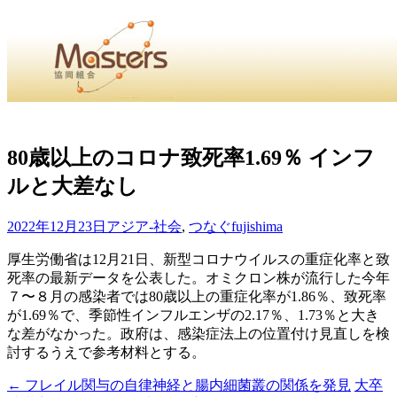
・
Home
・ ・
組合概要
・ ・
事業部会紹介
・ ・
組合員紹
せ
・
80歳以上のコロナ致死率1.69％ インフ
ルと大差なし
・Home・ ・理 念・ ・沿 革・ ・組織図・ ・会
協同組合Masters／
2022年12月23日
アジア-社会
,
つなぐ
fujishima
国土交通省・経済産業省・農林水産省・厚生労働省 認可
厚生労働省は12月21日、新型コロナウイルスの重症化率と致
死率の最新データを公表した。オミクロン株が流行した今年
Masters組合員ログイン
７〜８月の感染者では80歳以上の重症化率が1.86％、致死率
が1.69％で、季節性インフルエンザの2.17％、1.73％と大き
な差がなかった。政府は、感染症法上の位置付け見直しを検
討するうえで参考材料とする。
←
フレイル関与の自律神経と腸内細菌叢の関係を発見
大卒
投