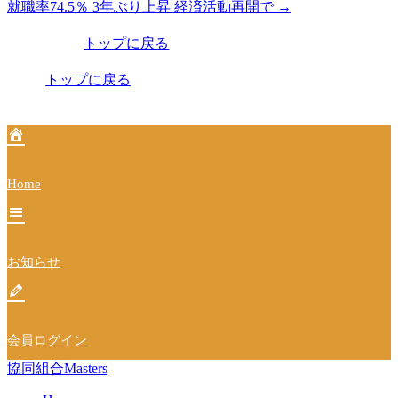
就職率74.5％ 3年ぶり上昇 経済活動再開で
→
稿
トップに戻る
ナ
ビ
トップに戻る
ゲ
ー
シ
Home
ョ
ン
お知らせ
会員ログイン
協同組合Masters