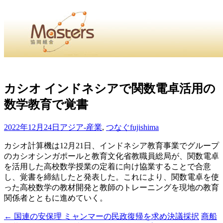
・
Home
・ ・
組合概要
・ ・
事業部会紹介
・ ・
組合員紹
せ
・
カシオ インドネシアで関数電卓活用の
数学教育で覚書
・Home・ ・理 念・ ・沿 革・ ・組織図・ ・会
協同組合Masters／
2022年12月24日
アジア-産業
,
つなぐ
fujishima
国土交通省・経済産業省・農林水産省・厚生労働省 認可
カシオ計算機は12月21日、インドネシア教育事業でグループ
のカシオシンガポールと教育文化省教職員総局が、関数電卓
Masters組合員ログイン
を活用した高校数学授業の定着に向け協業することで合意
し、覚書を締結したと発表した。これにより、関数電卓を使
った高校数学の教材開発と教師のトレーニングを現地の教育
関係者とともに進めていく。
←
国連の安保理 ミャンマーの民政復帰を求め決議採択
商船
投