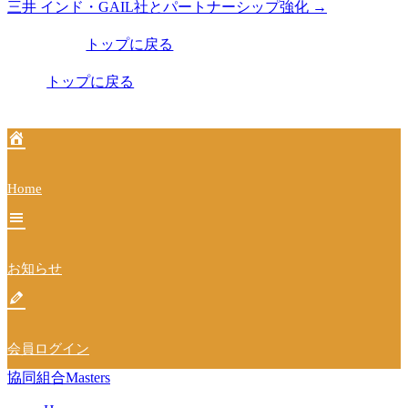
三井 インド・GAIL社とパートナーシップ強化
→
稿
トップに戻る
ナ
ビ
トップに戻る
ゲ
ー
シ
Home
ョ
ン
お知らせ
会員ログイン
協同組合Masters