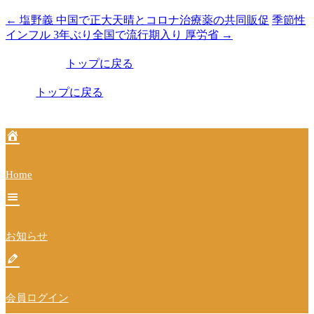
←
塩野義 中国で正大天晴とコロナ治療薬の共同販促
季節性
投
インフル 3年ぶり全国で流行期入り 厚労省
→
稿
トップに戻る
ナ
ビ
トップに戻る
ゲ
ー
シ
Home
ョ
ン
お知らせ
会員ログイン