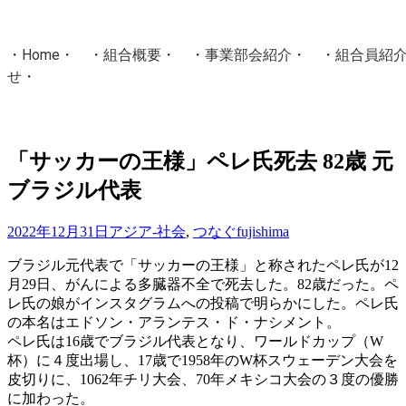
・
Home
・ ・
組合概要
・ ・
事業部会紹介
・ ・
組合員紹
せ
・
・Home・ ・理 念・ ・沿 革・ ・組織図・ ・会
協同組合Masters／
「サッカーの王様」ペレ氏死去 82歳 元
国土交通省・経済産業省・農林水産省・厚生労働省 認可
ブラジル代表
Masters組合員ログイン
2022年12月31日
アジア-社会
,
つなぐ
fujishima
ブラジル元代表で「サッカーの王様」と称されたペレ氏が12
月29日、がんによる多臓器不全で死去した。82歳だった。ペ
レ氏の娘がインスタグラムへの投稿で明らかにした。ペレ氏
の本名はエドソン・アランテス・ド・ナシメント。
ペレ氏は16歳でブラジル代表となり、ワールドカップ（W
杯）に４度出場し、17歳で1958年のW杯スウェーデン大会を
皮切りに、1062年チリ大会、70年メキシコ大会の３度の優勝
に加わった。