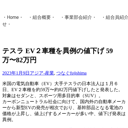
・
Home
・ ・
組合概要
・ ・
事業部会紹介
・ ・
組合員紹
せ
・
・Home・ ・理 念・ ・沿 革・ ・組織図・ ・会
協同組合Masters／
テスラ EV２車種を異例の値下げ 59
国土交通省・経済産業省・農林水産省・厚生労働省 認可
万〜82万円
Masters組合員ログイン
2023年1月9日
アジア-産業
,
つなぐ
fujishima
米国の電気自動車（EV）大手テスラの日本法人は１月６
日、EV２車種を約59万〜約82万円値下げしたと発表した。
対象はセダンと、スポーツ用多目的車（SUV）。
カーボンニュートラル社会に向けて、国内外の自動車メーカ
ーから新型EVの発売が相次でおり、基幹部品となる電池の
価格が上昇し、値上げするメーカーが多い中、値下げ発表は
異例。