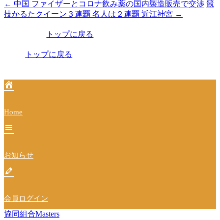
←
中国 ファイザーとコロナ飲み薬の国内製造販売で交渉
競
投
技かるたクイーン３連覇 名人は２連覇 近江神宮
→
稿
トップに戻る
ナ
ビ
トップに戻る
ゲ
ー
シ
Home
ョ
ン
お知らせ
会員ログイン
協同組合Masters