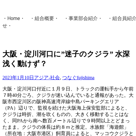
・
Home
・ ・
組合概要
・ ・
事業部会紹介
・ ・
組合員紹
せ
・
・Home・ ・理 念・ ・沿 革・ ・組織図・ ・会
協同組合Masters／
大阪・淀川河口に”迷子のクジラ” 水深
国土交通省・経済産業省・農林水産省・厚生労働省 認可
浅く動けず？
Masters組合員ログイン
2023年1月10日
アジア-社会
,
つなぐ
fujishima
大阪・淀川河口付近に１月９日、トラックの運転手から午前
７時40分ごろ、クジラが迷い込んでいると通報があった。大
阪市西淀川区の阪神高速湾岸線中島パーキングエリア
（PA）辺りで、監視を続けた大阪海上保安監部によると、
クジラは時折、潮を吹くものの、大きく移動することはな
く、同PAから南へ数百メートル辺りで９時間以上とどまっ
たまま。クジラの体長は約８ｍと推定。水族館「海遊館」
（所在地：大阪市港区）飼育員によると、マッコウクジラと