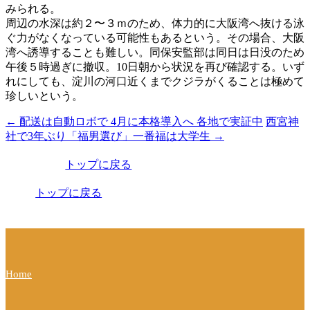
みられる。
周辺の水深は約２〜３ｍのため、体力的に大阪湾へ抜ける泳
ぐ力がなくなっている可能性もあるという。その場合、大阪
湾へ誘導することも難しい。同保安監部は同日は日没のため
午後５時過ぎに撤収。10日朝から状況を再び確認する。いず
れにしても、淀川の河口近くまでクジラがくることは極めて
珍しいという。
←
配送は自動ロボで 4月に本格導入へ 各地で実証中
西宮神
投
社で3年ぶり「福男選び」一番福は大学生
→
稿
トップに戻る
ナ
ビ
トップに戻る
ゲ
ー
シ
Home
ョ
ン