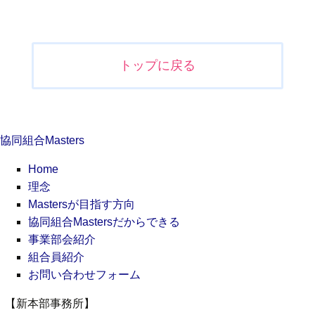
投
稿
ナ
トップに戻る
ビ
ゲ
ー
シ
協同組合Masters
ョ
ン
Home
理念
Mastersが目指す方向
協同組合Mastersだからできる
事業部会紹介
組合員紹介
お問い合わせフォーム
【新本部事務所】