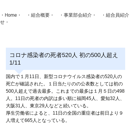
・
Home
・ ・
組合概要
・ ・
事業部会紹介
・ ・
組合員紹介
せ
・
・Home・ ・理 念・ ・沿 革・ ・組織図・ ・会
協同組合Masters／
コロナ感染者の死者520人 初の500人超え
国土交通省・経済産業省・農林水産省・厚生労働省 認可
1/11
Masters組合員ログイン
国内で１月11日、新型コロナウイルス感染者の520人の
死亡が確認された。１日当たりのの公表数としては初の
500人超えで過去最多。これまでの最多は１月５日の498
人。11日の死者の内訳は多い順に福岡45人、愛知32人、
大阪31人、東京29人などと続いている。
厚生労働省によると、11日の全国の重症者は前日より９
人増えて665人となっている。