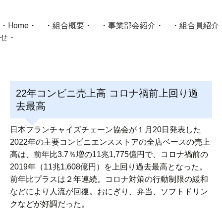
・
Home
・ ・
組合概要
・ ・
事業部会紹介
・ ・
組合員紹介
せ
・
・Home・ ・理 念・ ・沿 革・ ・組織図・ ・会
協同組合Masters／
22年コンビニ売上高 コロナ禍前上回り過
国土交通省・経済産業省・農林水産省・厚生労働省 認可
去最高
Masters組合員ログイン
日本フランチャイズチェーン協会が１月20日発表した
2022年の主要コンビニエンスストアの全店ベースの売上
高は、前年比3.7％増の11兆1,775億円で、コロナ禍前の
2019年（11兆1,608億円）を上回り過去最高となった。
前年比プラスは２年連続。コロナ対策の行動制限の緩和
などにより人流が回復。おにぎり、弁当、ソフトドリン
クなどが好調だった。