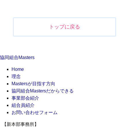
投
稿
ナ
トップに戻る
ビ
ゲ
ー
シ
協同組合Masters
ョ
ン
Home
理念
Mastersが目指す方向
協同組合Mastersだからできる
事業部会紹介
組合員紹介
お問い合わせフォーム
【新本部事務所】