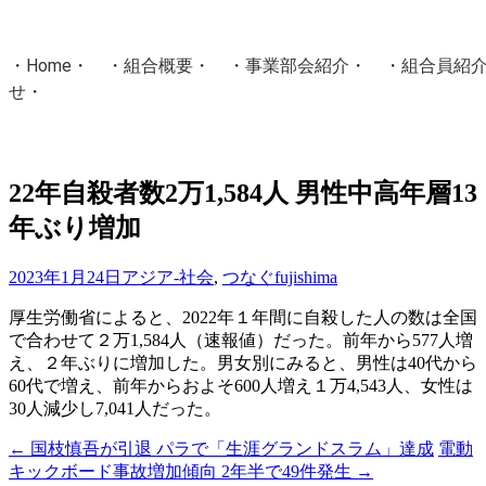
・
Home
・ ・
組合概要
・ ・
事業部会紹介
・ ・
組合員紹
せ
・
・Home・ ・理 念・ ・沿 革・ ・組織図・ ・会
協同組合Masters／
22年自殺者数2万1,584人 男性中高年層13
国土交通省・経済産業省・農林水産省・厚生労働省 認可
年ぶり増加
Masters組合員ログイン
2023年1月24日
アジア-社会
,
つなぐ
fujishima
厚生労働省によると、2022年１年間に自殺した人の数は全国
で合わせて２万1,584人（速報値）だった。前年から577人増
え、２年ぶりに増加した。男女別にみると、男性は40代から
60代で増え、前年からおよそ600人増え１万4,543人、女性は
30人減少し7,041人だった。
←
国枝慎吾が引退 パラで「生涯グランドスラム」達成
電動
投
キックボード事故増加傾向 2年半で49件発生
→