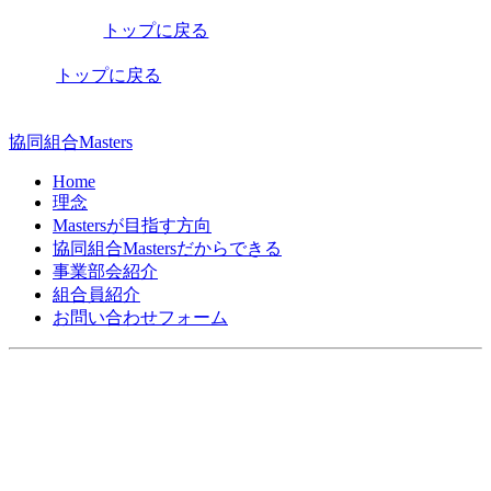
稿
トップに戻る
ナ
ビ
トップに戻る
ゲ
ー
協同組合Masters
シ
Home
理念
ョ
Mastersが目指す方向
ン
協同組合Mastersだからできる
事業部会紹介
組合員紹介
お問い合わせフォーム