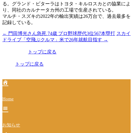
る。グランド・ビターラはトヨタ・キルロスカとの協業によ
り、同社のカルナータカ州の工場で生産されている。
マルチ・スズキの2022年の輸出実績は26万台で、過去最多を
記録している。
←
門田博光さん急死 74歳 プロ野球歴代3位567本塁打
スカイ
投
ドライブ「空飛ぶクルマ」米で26年就航目指す
→
稿
トップに戻る
ナ
ビ
トップに戻る
ゲ
ー
シ
Home
ョ
ン
お知らせ