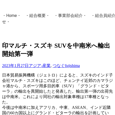
・
Home
・ ・
組合概要
・ ・
事業部会紹介
・ ・
組合員紹
せ
・
・Home・ ・理 念・ ・沿 革・ ・組織図・ ・会
協同組合Masters／
印マルチ・スズキ SUVを中南米へ輸出
国土交通省・経済産業省・農林水産省・厚生労働省 認可
開始第一弾
Masters組合員ログイン
2023年1月27日
アジア-産業
,
つなぐ
fujishima
日本貿易振興機構（ジェトロ）によると、スズキのインド子
会社マルチ・スズキはこのほど、チェンナイ近郊のカマラジ
ャ港から、スポーツ用多目的車（SUV）「グランド・ビタ
ーラ」の輸出を異開始したと発表した。輸出第一弾の出荷先
は中南米。これにより同社の輸出対象車種は17車種となっ
た。
今後は中南米に加えアフリカ、中東、ASEAN、インド近隣
国の60カ国以上にグランド・ビターラの輸出を計画してい