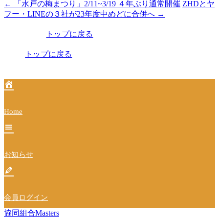
←
「水戸の梅まつり」2/11~3/19 ４年ぶり通常開催
ZHDとヤ
投
フー・LINEの３社が23年度中めどに合併へ
→
稿
トップに戻る
ナ
ビ
トップに戻る
ゲ
ー
シ
Home
ョ
ン
お知らせ
会員ログイン
協同組合Masters