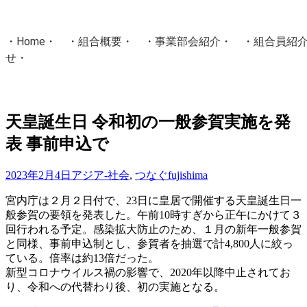
・
Home
・ ・
組合概要
・ ・
事業部会紹介
・ ・
組合員紹
せ
・
・Home・ ・理 念・ ・沿 革・ ・組織図・ ・会
協同組合Masters／
天皇誕生日 令和初の一般参賀実施を発
国土交通省・経済産業省・農林水産省・厚生労働省 認可
表 事前申込で
Masters組合員ログイン
2023年2月4日
アジア-社会
,
つなぐ
fujishima
宮内庁は２月２日付で、23日に皇居で開催する天皇誕生日一
般参賀の要領を発表した。午前10時すぎから正午にかけて３
回行われる予定。感染拡大防止のため、１月の新年一般参賀
と同様、事前申込制とし、参賀者を抽選で計4,800人に絞っ
ている。倍率は約13倍だった。
新型コロナウイルス禍の影響で、2020年以降中止されてお
り、令和への代替わり後、初の実施となる。