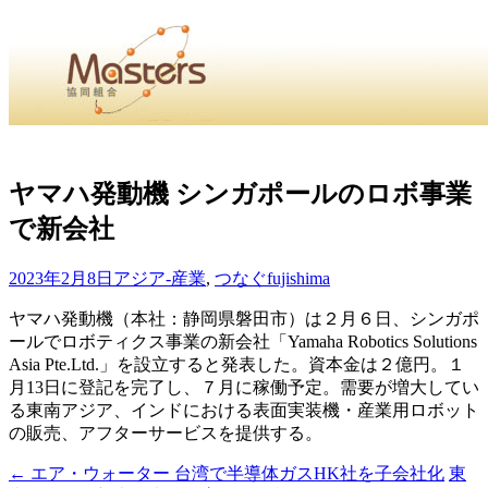
・
Home
・ ・
組合概要
・ ・
事業部会紹介
・ ・
組合員紹
せ
・
ヤマハ発動機 シンガポールのロボ事業
で新会社
・Home・ ・理 念・ ・沿 革・ ・組織図・ ・会
協同組合Masters／
2023年2月8日
アジア-産業
,
つなぐ
fujishima
国土交通省・経済産業省・農林水産省・厚生労働省 認可
ヤマハ発動機（本社：静岡県磐田市）は２月６日、シンガポ
ールでロボティクス事業の新会社「Yamaha Robotics Solutions
Masters組合員ログイン
Asia Pte.Ltd.」を設立すると発表した。資本金は２億円。１
月13日に登記を完了し、７月に稼働予定。需要が増大してい
る東南アジア、インドにおける表面実装機・産業用ロボット
の販売、アフターサービスを提供する。
←
エア・ウォーター 台湾で半導体ガスHK社を子会社化
東
投