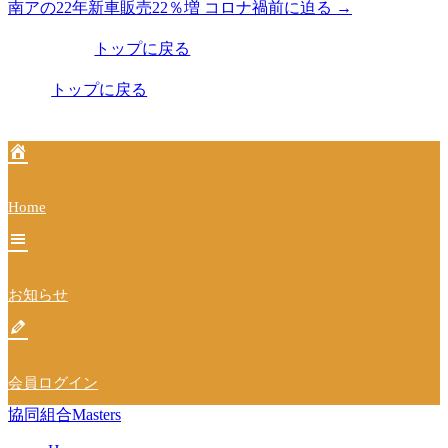
南アの22年新車販売22％増 コロナ禍前に迫る
→
稿
トップに戻る
ナ
ビ
トップに戻る
ゲ
ー
シ
Home
ョ
ン
お知らせ
会員ログイン
協同組合Masters