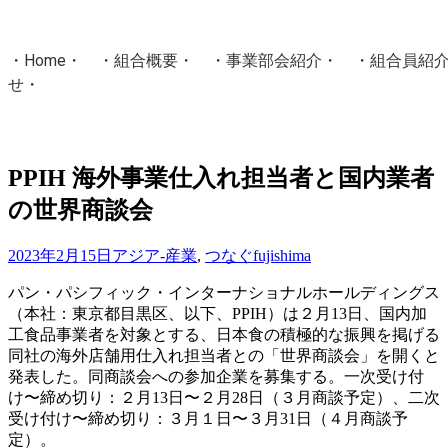
・
Home
・ ・
組合概要
・ ・
事業部会紹介
・ ・
組合員紹
せ
・
・Home・ ・理 念・ ・沿 革・ ・組織図・ ・会
協同組合Masters／
PPIH 海外事業仕入れ担当者と国内業者
国土交通省・経済産業省・農林水産省・厚生労働省 認可
の世界商談会
Masters組合員ログイン
2023年2月15日
アジア-産業
,
つなぐ
fujishima
パン・パシフィック・インターナショナルホールディングス
（本社：東京都目黒区、以下、PPIH）は２月13日、国内加
工食品事業者を対象とする、日本食の積極的な振興を掲げる
同社の海外店舗用仕入れ担当者との「世界商談会」を開くと
発表した。同商談会への参加企業を募集する。一次受け付
け〜締め切り：２月13日〜２月28日（３月商談予定）、二次
受け付け〜締め切り：３月１日〜３月31日（４月商談予
定）。