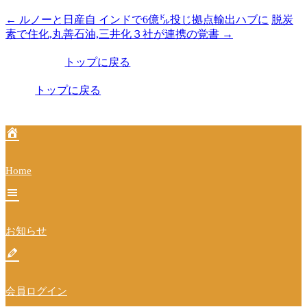
←
ルノーと日産自 インドで6億㌦投じ拠点輸出ハブに
脱炭
投
素で住化,丸善石油,三井化３社が連携の覚書
→
稿
トップに戻る
ナ
ビ
トップに戻る
ゲ
ー
シ
Home
ョ
ン
お知らせ
会員ログイン