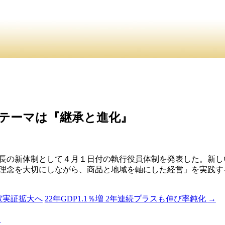
介
・ ・
お問合
員紹介・
 テーマは『継承と進化』
社長の新体制として４月１日付の執行役員体制を発表した。新
理念を大切にしながら、商品と地域を軸にした経営」を実践す
電実証拡大へ
22年GDP1.1％増 2年連続プラスも伸び率鈍化
→
る