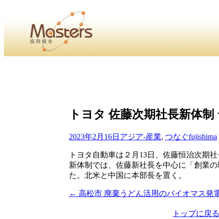
・
Home
・ ・
組合概要
・ ・
事業部会紹介
・ ・
組合員紹
せ
・
・Home・ ・理 念・ ・沿 革・ ・組織図・ ・会
トヨタ 佐藤次期社長新体制
協同組合Masters／
国土交通省・経済産業省・農林水産省・厚生労働省 認可
2023年2月16日
アジア-産業
,
つなぐ
fujishima
Masters組合員ログイン
トヨタ自動車は２月13日、佐藤恒治次期
新体制では、佐藤新社長を中心に「創業の
た。北米と中国に本部長を置く。
←
高松市 廃棄うどん活用のバイオマス発
投
稿
トップに戻