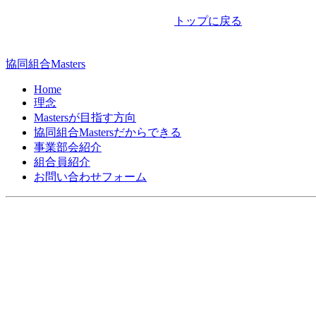
ナ
トップに戻る
ビ
ゲ
協同組合Masters
ー
Home
シ
理念
Mastersが目指す方向
ョ
協同組合Mastersだからできる
ン
事業部会紹介
組合員紹介
お問い合わせフォーム