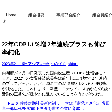
・
Home
・ ・
組合概要
・ ・
事業部会紹介
・ ・
組合員紹
せ
・
・Home・ ・理 念・ ・沿 革・ ・組織図・ ・会
協同組合Masters／
22年GDP1.1％増 2年連続プラスも伸び
国土交通省・経済産業省・農林水産省・厚生労働省 認可
率鈍化
Masters組合員ログイン
2023年2月16日
アジア-社会
,
つなぐ
fujishima
内閣府が２月14日発表した国内総生産（GDP）速報値によ
ると、2022年の実質経済成長率は前年比1.1％増で２年連続
のプラスだった。ただ、2021年の2.1％増と比べると伸び率
が鈍化した。これにより、新型コロナウイルス禍からの経済
活動の正常化が緩やかに進んでいることをうかがわせた。
←
トヨタ 佐藤次期社長新体制 テーマは『継承と進化』
豊田
投
章一郎氏死去 97歳 トヨタを世界企業に育成
→