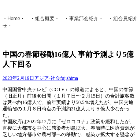
・
Home
・ ・
組合概要
・ ・
事業部会紹介
・ ・
組合員紹
せ
・
・Home・ ・理 念・ ・沿 革・ ・組織図・ ・会
協同組合Masters／
中国の春節移動16億人 事前予測より5億
国土交通省・経済産業省・農林水産省・厚生労働省 認可
人下回る
Masters組合員ログイン
2023年2月19日
アジア-社会
fujishima
中国国営中央テレビ（CCTV）の報道によると、中国の春節
（旧正月）前後40日間（１月７日〜２月15日）の合計旅客数
は延べ約16億人で、前年実績より50.5％増えたが、中国交通
運輸省の１月６日時点の予測約21億人より５億人少なかっ
た。
中国政府は2022年12月に「ゼロコロナ」政策を緩和したが、
直後に大都市を中心に感染者が急拡大。春節時に医療資源が
乏しい地方都市や農村部への移動で、感染が拡大する懸念が