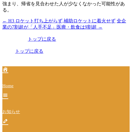
強まり、帰省を見合わせた人が少なくなかった可能性があ
る。
←
H3 ロケット打ち上がらず,補助ロケットに着火せず
全企
投
業の7割超が「人手不足」医療・飲食は9割超
→
稿
トップに戻る
ナ
ビ
トップに戻る
ゲ
ー
シ
Home
ョ
ン
お知らせ