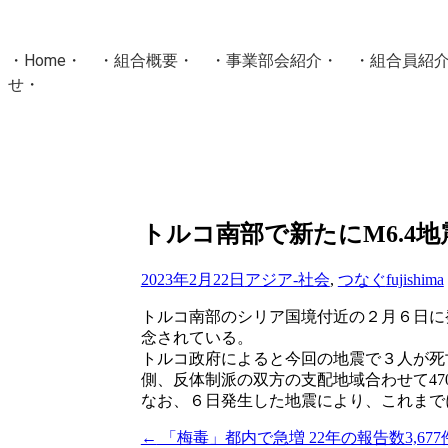
・
Home
・ ・
組合概要
・ ・
事業部会紹介
・ ・
組合員紹
せ
・
・Home・ ・理 念・ ・沿 革・ ・組織図・ ・会
協同組合Masters／
国土交通省・経済産業省・農林水産省・厚生労働省 認可
Masters組合員ログイン
トルコ南部で新たにM6.4地
2023年2月22日
アジア-社会
,
つなぐ
fujishima
トルコ南部のシリア国境付近の２月６日に発
念されている。
トルコ政府によると今回の地震で３人が死
側、反体制派の双方の支配地域合わせて47
なお、６日発生した地震により、これまでに死
←
「梅毒」都内で急増 22年の報告数3,67
投