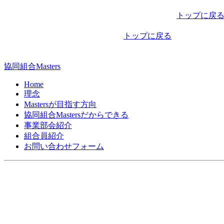
稿
トップに戻
ナ
トップに戻る
ビ
ゲ
協同組合Masters
ー
Home
シ
理念
Mastersが目指す方向
ョ
協同組合Mastersだからできる
ン
事業部会紹介
組合員紹介
お問い合わせフォーム