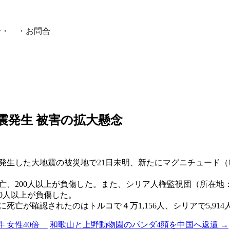
介
・ ・
お問合
員紹介・
震発生 被害の拡大懸念
生した大地震の被災地で21日未明、新たにマグニチュード（M）
亡、200人以上が負傷した。また、シリア人権監視団（所在地
0人以上が負傷した。
亡が確認されたのはトルコで４万1,156人、シリアで5,914人
7件 女性40倍
和歌山と上野動物園のパンダ4頭を中国へ返還
→