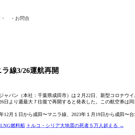
介
・ ・
お問合
員紹介・
ラ線3/26運航再開
・ジャパン（本社：千葉県成田市）は２月22日、新型コロナウ
26日より週最大７往復で再開すると発表した。この航空券は同
年12月１日から成田〜マニラ線、2023年１月19日から成田
LNG燃料船
トルコ・シリア大地震の死者５万人超える
→