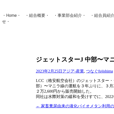
・
Home
・ ・
組合概要
・ ・
事業部会紹介
・ ・
組合員紹
せ
・
・Home・ ・理 念・ ・沿 革・ ・組織図・ ・会
協同組合Masters／
国土交通省・経済産業省・農林水産省・厚生労働省 認可
Masters組合員ログイン
ジェットスターJ 中部〜マニ
2023年2月25日
アジア-産業
,
つなぐ
fujishima
LCC（格安航空会社）のジェットスター
部）〜マニラ線の運航を３年ぶりに、３月
２万2,600円から販売開始した。
同社は水際対策の緩和を受けすでに、2022
←
家畜糞尿由来の液化バイオメタン利用の
投