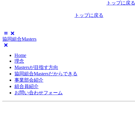
稿
トップに戻
ナ
トップに戻る
ビ
ゲ
協同組合Masters
ー
シ
Home
ョ
理念
Mastersが目指す方向
ン
協同組合Mastersだからできる
事業部会紹介
組合員紹介
お問い合わせフォーム