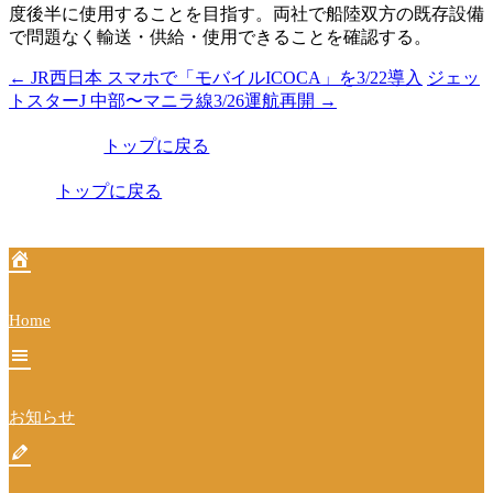
度後半に使用することを目指す。両社で船陸双方の既存設備
で問題なく輸送・供給・使用できることを確認する。
←
JR西日本 スマホで「モバイルICOCA」を3/22導入
ジェッ
投
トスターJ 中部〜マニラ線3/26運航再開
→
稿
トップに戻る
ナ
ビ
トップに戻る
ゲ
ー
シ
Home
ョ
ン
お知らせ