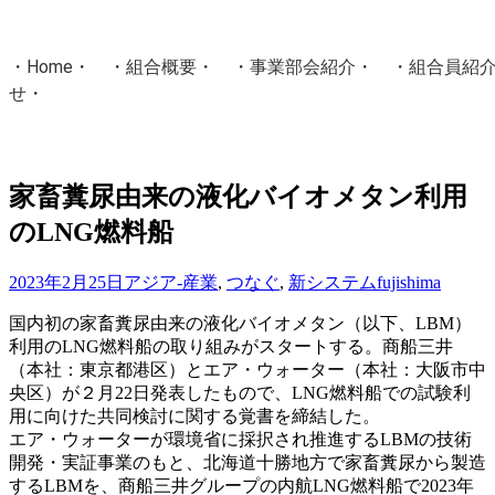
・
Home
・ ・
組合概要
・ ・
事業部会紹介
・ ・
組合員紹
せ
・
・Home・ ・理 念・ ・沿 革・ ・組織図・ ・会
協同組合Masters／
家畜糞尿由来の液化バイオメタン利用
国土交通省・経済産業省・農林水産省・厚生労働省 認可
のLNG燃料船
Masters組合員ログイン
2023年2月25日
アジア-産業
,
つなぐ
,
新システム
fujishima
国内初の家畜糞尿由来の液化バイオメタン（以下、LBM）
利用のLNG燃料船の取り組みがスタートする。商船三井
（本社：東京都港区）とエア・ウォーター（本社：大阪市中
央区）が２月22日発表したもので、LNG燃料船での試験利
用に向けた共同検討に関する覚書を締結した。
エア・ウォーターが環境省に採択され推進するLBMの技術
開発・実証事業のもと、北海道十勝地方で家畜糞尿から製造
するLBMを、商船三井グループの内航LNG燃料船で2023年