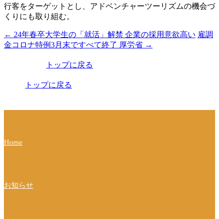
行客をターゲットとし、アドベンチャーツーリズムの機会づ
くりにも取り組む。
←
24年春卒大学生の「就活」解禁 企業の採用意欲高い
雇調
投
金コロナ特例3月末ですべて終了 厚労省
→
稿
トップに戻る
ナ
ビ
トップに戻る
ゲ
ー
シ
Home
ョ
ン
お知らせ