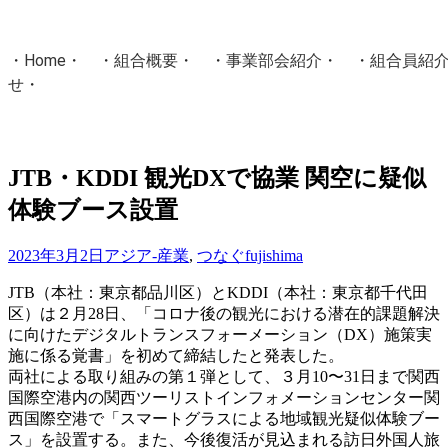
・
Home
・ ・
組合概要
・ ・
事業部会紹介
・ ・
組合員紹
せ
・
・Home・ ・理 念・ ・沿 革・ ・組織図・ ・会
協同組合Masters／
JTB・KDDI 観光DXで協業 関空に疑似
国土交通省・経済産業省・農林水産省・厚生労働省 認可
体験ブース設置
Masters組合員ログイン
2023年3月2日
アジア-産業
,
つなぐ
fujishima
JTB（本社：東京都品川区）とKDDI（本社：東京都千代田
区）は２月28日、「コロナ後の観光における潜在的課題解決
に向けたデジタルトランスフォーメーション（DX）施策実
施に係る覚書」を初めて締結したと発表した。
両社による取り組みの第１弾として、３月10〜31日まで関西
国際空港内の関西ツーリストインフォメーションセンター関
西国際空港で「スマートグラスによる地域観光疑似体験ブー
ス」を設置する。また、今後復活が見込まれる訪日外国人旅