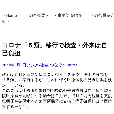
・
Home
・ ・
組合概要
・ ・
事業部会紹介
・ ・
組合員紹
せ
・
・Home・ ・理 念・ ・沿 革・ ・組織図・ ・会
協同組合Masters／
コロナ「５類」移行で検査・外来は自
国土交通省・経済産業省・農林水産省・厚生労働省 認可
己負担
Masters組合員ログイン
2023年3月3日
アジア-社会
,
つなぐ
fujishima
政府は５月８日に新型コロナウイルス感染症法上の分類を
「５類」に移行するが、これに伴う医療体制の見直し案を検
討している。
この要点は①検査や陽性判明後の外来医療費は自己負担②入
院医療費が高額になる場合は９月末まで月２万円程度を支援
③病床を確保するため医療機関に支払う病床確保料は当面維
持するーなど。