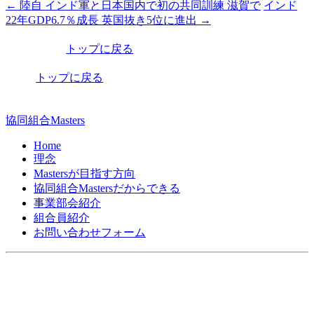
←
陸自 インド軍と日本国内で初の共同訓練 滋賀で
インド
投
22年GDP6.7％成長 英国抜き5位に進出
→
稿
トップに戻る
ナ
ビ
トップに戻る
ゲ
ー
協同組合Masters
シ
Home
理念
ョ
Mastersが目指す方向
ン
協同組合Mastersだからできる
事業部会紹介
組合員紹介
お問い合わせフォーム