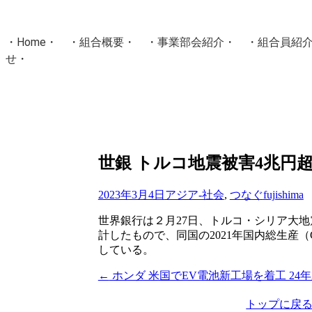
・
Home
・ ・
組合概要
・ ・
事業部会紹介
・ ・
組合員紹
せ
・
・Home・ ・理 念・ ・沿 革・ ・組織図・ ・会
協同組合Masters／
国土交通省・経済産業省・農林水産省・厚生労働省 認可
Masters組合員ログイン
世銀 トルコ地震被害4兆円超
2023年3月4日
アジア-社会
,
つなぐ
fujishima
世界銀行は２月27日、トルコ・シリア大地
計したもので、同国の2021年国内総生産
している。
←
ホンダ 米国でEV電池新工場を着工 24
投
稿
トップに戻