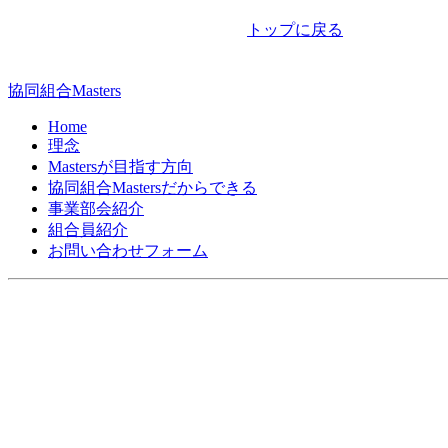
ナ
トップに戻る
ビ
ゲ
協同組合Masters
ー
Home
シ
理念
Mastersが目指す方向
ョ
協同組合Mastersだからできる
ン
事業部会紹介
組合員紹介
お問い合わせフォーム