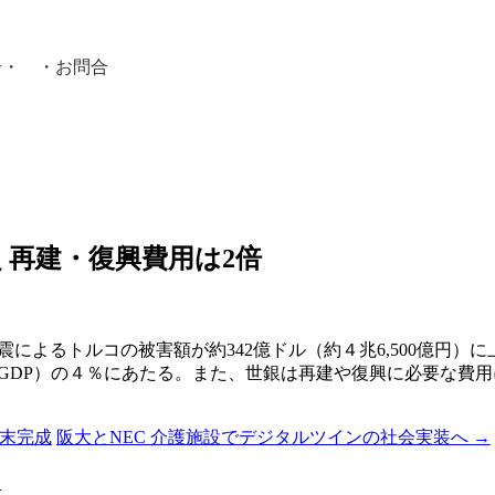
介
・ ・
お問合
員紹介・
 再建・復興費用は2倍
震によるトルコの被害額が約342億ドル（約４兆6,500億円
（GDP）の４％にあたる。また、世銀は再建や復興に必要な費
年末完成
阪大とNEC 介護施設でデジタルツインの社会実装へ
→
る