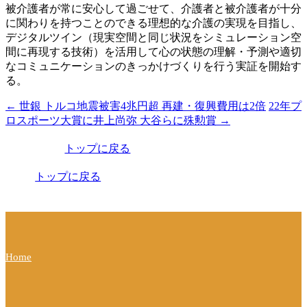
被介護者が常に安心して過ごせて、介護者と被介護者が十分
に関わりを持つことのできる理想的な介護の実現を目指し、
デジタルツイン（現実空間と同じ状況をシミュレーション空
間に再現する技術）を活用して心の状態の理解・予測や適切
なコミュニケーションのきっかけづくりを行う実証を開始す
る。
←
世銀 トルコ地震被害4兆円超 再建・復興費用は2倍
22年プ
投
ロスポーツ大賞に井上尚弥 大谷らに殊勲賞
→
稿
トップに戻る
ナ
ビ
トップに戻る
ゲ
ー
シ
Home
ョ
ン