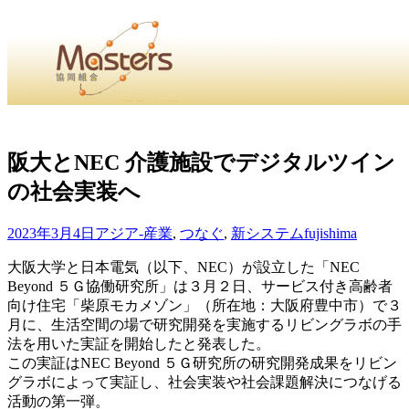
・
Home
・ ・
組合概要
・ ・
事業部会紹介
・ ・
組合員紹
せ
・
阪大とNEC 介護施設でデジタルツイン
の社会実装へ
・Home・ ・理 念・ ・沿 革・ ・組織図・ ・会
協同組合Masters／
2023年3月4日
アジア-産業
,
つなぐ
,
新システム
fujishima
国土交通省・経済産業省・農林水産省・厚生労働省 認可
大阪大学と日本電気（以下、NEC）が設立した「NEC
Beyond ５Ｇ協働研究所」は３月２日、サービス付き高齢者
Masters組合員ログイン
向け住宅「柴原モカメゾン」（所在地：大阪府豊中市）で３
月に、生活空間の場で研究開発を実施するリビングラボの手
法を用いた実証を開始したと発表した。
この実証はNEC Beyond ５Ｇ研究所の研究開発成果をリビン
グラボによって実証し、社会実装や社会課題解決につなげる
活動の第一弾。