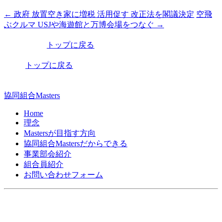
←
政府 放置空き家に増税 活用促す 改正法を閣議決定
空飛
投
ぶクルマ USJや海遊館と万博会場をつなぐ
→
稿
トップに戻る
ナ
ビ
トップに戻る
ゲ
ー
協同組合Masters
シ
Home
理念
ョ
Mastersが目指す方向
ン
協同組合Mastersだからできる
事業部会紹介
組合員紹介
お問い合わせフォーム