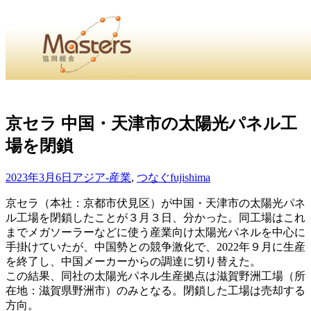
・
Home
・ ・
組合概要
・ ・
事業部会紹介
・ ・
組合員紹
せ
・
京セラ 中国・天津市の太陽光パネル工
場を閉鎖
・Home・ ・理 念・ ・沿 革・ ・組織図・ ・会
協同組合Masters／
2023年3月6日
アジア-産業
,
つなぐ
fujishima
国土交通省・経済産業省・農林水産省・厚生労働省 認可
京セラ（本社：京都市伏見区）が中国・天津市の太陽光パネ
ル工場を閉鎖したことが３月３日、分かった。同工場はこれ
Masters組合員ログイン
までメガソーラーなどに使う産業向け太陽光パネルを中心に
手掛けていたが、中国勢との競争激化で、2022年９月に生産
を終了し、中国メーカーからの調達に切り替えた。
この結果、同社の太陽光パネル生産拠点は滋賀野洲工場（所
在地：滋賀県野洲市）のみとなる。閉鎖した工場は売却する
方向。